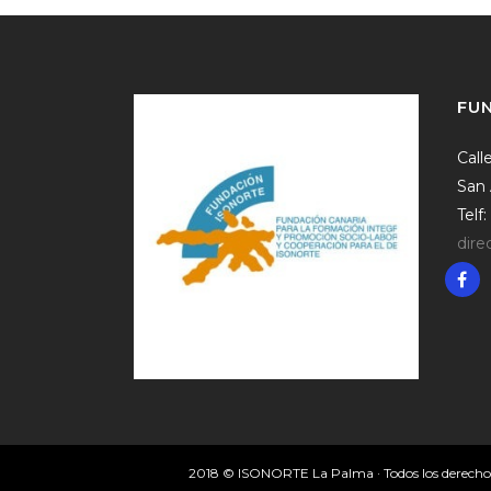
FU
Call
San 
Telf
dire
2018 © ISONORTE La Palma · Todos los derechos