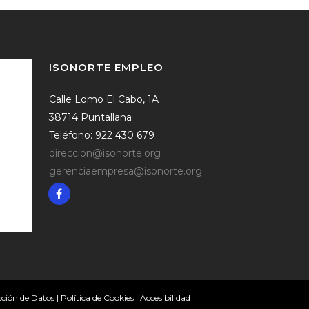
ISONORTE EMPLEO
Calle Lomo El Cabo, 1A
38714 Puntallana
Teléfono: 922 430 679
direccion@isonorte.org
gerenciaempresa@isonorte.org
cción de Datos
|
Política de Cookies
|
Accesibilidad