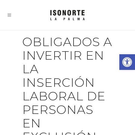
OBLIGADOS A
INVERTIR EN
Abrir
LA
INSERCIÓN
LABORAL DE
PERSONAS
EN