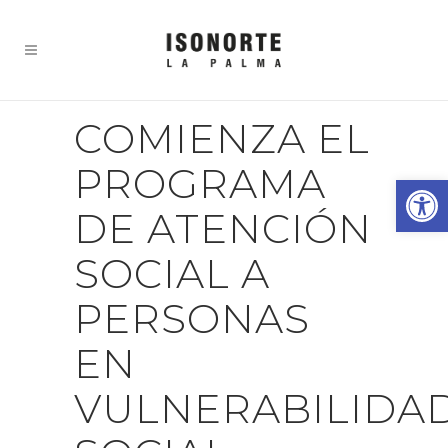
COMIENZA EL
PROGRAMA
Abrir
DE ATENCIÓN
SOCIAL A
PERSONAS
EN
VULNERABILIDA